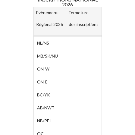
RÈGLEMENTS AAC
2026
FORMULAIRES
Evènement
Fermeture
LISTE DES CLUBS
Régional 2026
des inscriptions
AIDE
NL/NS
MB/SK/NU
ON-W
ON-E
BC/YK
AB/NWT
NB/PEI
QC