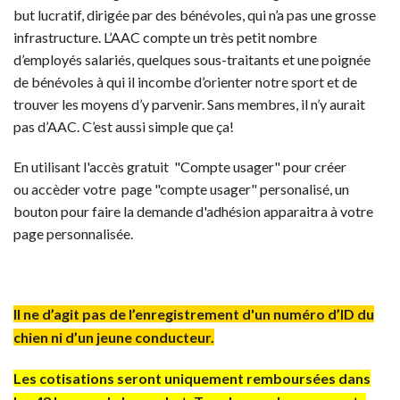
RÈGLEMENTS AAC
but lucratif, dirigée par des bénévoles, qui n’a pas une grosse
FORMULAIRES
infrastructure. L’AAC compte un très petit nombre
LISTE DES CLUBS
d’employés salariés, quelques sous-traitants et une poignée
AIDE
de bénévoles à qui il incombe d’orienter notre sport et de
trouver les moyens d’y parvenir. Sans membres, il n’y aurait
pas d’AAC. C’est aussi simple que ça!
En utilisant l'accès gratuit "Compte usager" pour créer
ou accèder votre page "compte usager" personalisé, un
bouton pour faire la demande d'adhésion apparaitra à votre
page personnalisée.
Il ne d’agit pas de l’enregistrement d'un numéro d’ID du
chien ni d’un jeune conducteur.
Les cotisations seront uniquement remboursées dans