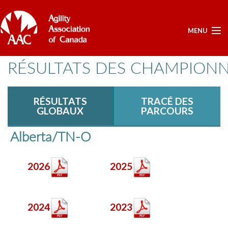
MENU
RÉSULTATS DES CHAMPION
ÉLECTION - ANNUELLE
DOCUMENTS APPROUVÉS POUR LE SCRUTIN (ELECTIONS)
RÉSULTATS
TRACÉ DES
POSTES OUVERTS SCRUTIN
GLOBAUX
PARCOURS
LISTE DES CANDIDATS
Alberta/TN-O
ACCUEIL
MON COMPTE
2026
2025
NOUVELLES
ÉVÈNEMENTS A VENIR
RÉSULTATS
2024
2023
SERVICES