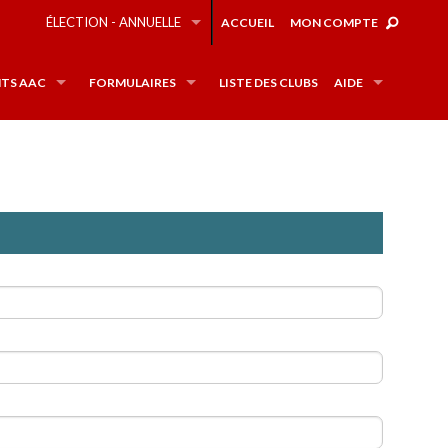
ÉLECTION - ANNUELLE
ACCUEIL
MON COMPTE
TS AAC
FORMULAIRES
LISTE DES CLUBS
AIDE