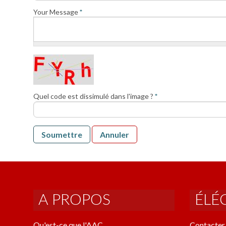
Your Message
*
Quel code est dissimulé dans l'image ?
*
Soumettre
Annuler
A PROPOS
ÉLÉ
Qu'est-ce que l'AAC
Contacter 