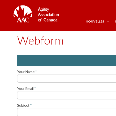
NOUVELLES
Webform
Your Name
*
Your Email
*
Subject
*